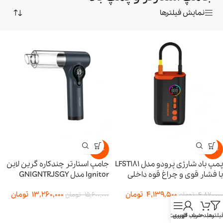
نمایش فیلترها
-15%
-15%
پمپ باد شارژی پرودو مدل LFST181
جامپ استارتر چندکاره گرین لاین
با فشار قوی و چراغ قوه داخلی
Ignitor مدل GNIGNTRJSGY
4,139,500
تومان
13,260,000
تومان
4,870,000
تومان
15,600,000
تومان
یلترها
سبد خرید
حساب کاربری
فهرست