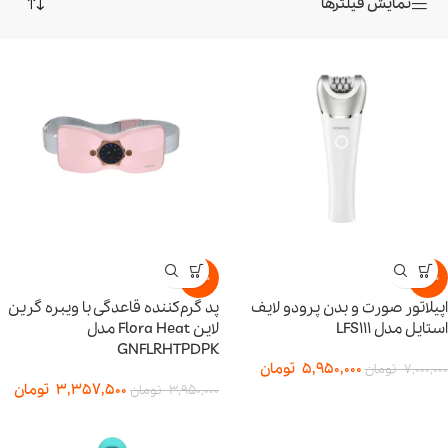
نمایش فیلترها
-15%
-15%
اپیلاتور صورت و بدن پرودو لایف
پد گرم‌کننده قاعدگی با ویبره گرین
استایل مدل LFS111
لاین Flora Heat مدل
GNFLRHTPDPK
5,950,000
تومان
7,000,000
تومان
3,357,500
تومان
3,950,000
تومان