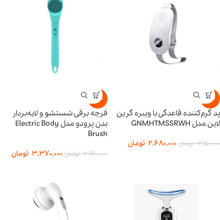
-15%
-15%
پد گرم‌کننده قاعدگی با ویبره گرین
فرچه برقی شستشو و لایه‌بردار
لاین مدل GNMHTMSSRWH
بدن پرودو مدل Electric Body
Brush
2,680,000
تومان
3,150,000
تومان
3,370,000
تومان
3,960,000
تومان