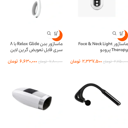
-15%
-15%
ماساژور Face & Neck Light
ماساژور بدن Relax Glide با ۸
Therapy پرودو
سری قابل تعویض گرین لاین
2,337,500
تومان
6,630,000
تومان
2,750,000
تومان
7,800,000
تومان