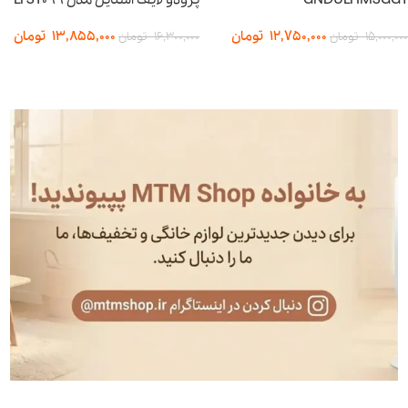
GNDULHMSGGY
پرودو لایف استایل مدل LFST099
12,750,000
تومان
13,855,000
تومان
15,000,000
تومان
16,300,000
تومان