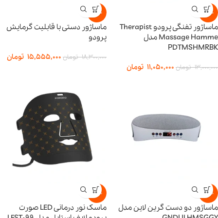
-15%
-15%
ماساژور تفنگی پرودو Therapist
ماساژور دستی با قابلیت گرمایش
Massage Hamme مدل
پرودو
PDTMSHMRBK
15,555,000
تومان
18,300,000
تومان
11,050,000
تومان
13,000,000
تومان
-15%
-15%
ماساژور دو دست گرین لاین مدل
ماسک نور درمانی LED صورت