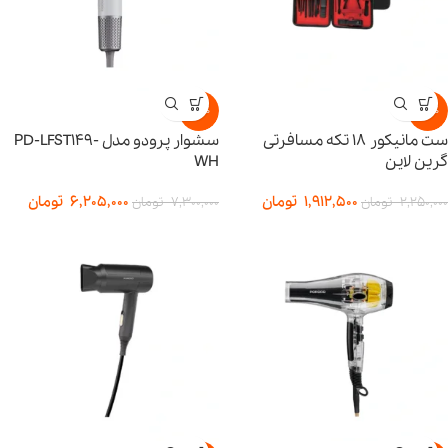
-15%
-15%
ست مانیکور ۱۸ تکه مسافرتی
سشوار پرودو مدل PD-LFST149-
گرین لاین
WH
1,912,500
تومان
6,205,000
تومان
2,250,000
تومان
7,300,000
تومان