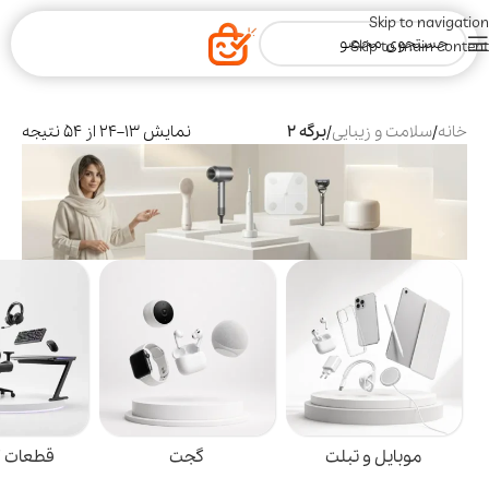
Skip to navigation
Skip to main content
خانه
/
سلامت و زیبایی
/
برگه 2
نمایش 13–24 از 54 نتیجه
ت
گجت
قطعات گیمینگ
خان