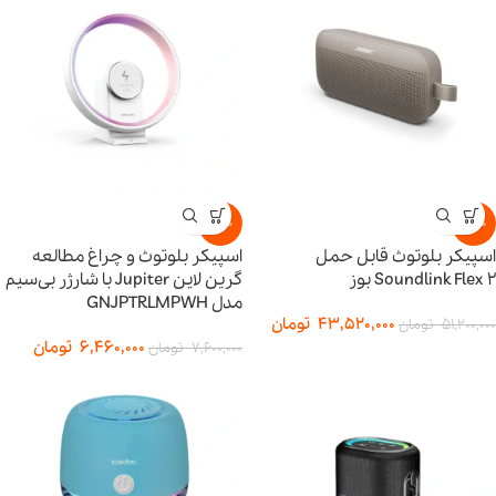
-15%
-15%
اسپیکر بلوتوث قابل حمل
اسپیکر بلوتوث و چراغ مطالعه
Soundlink Flex 2 بوز
گرین لاین Jupiter با شارژر بی‌سیم
مدل GNJPTRLMPWH
43,520,000
تومان
51,200,000
تومان
6,460,000
تومان
7,600,000
تومان