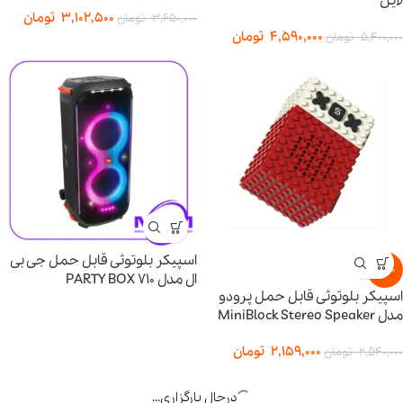
لاین
3,102,500
تومان
3,650,000
تومان
4,590,000
تومان
5,400,000
تومان
اسپیکر بلوتوثی قابل حمل جی بی
-15%
ال مدل PARTY BOX 710
اسپیکر بلوتوثی قابل حمل پرودو
مدل MiniBlock Stereo Speaker
2,159,000
تومان
2,540,000
تومان
درحال بارگزاری...