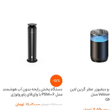
-15%
 دیفیوزر عطر گرین لاین
دستگاه پخش رایحه بدون آب هوشمند
Veloura Fragrance مدل
مدل PSM006 با وای‌فای پاورولوژی
GN
18,020,000
تومان
21,200,000
تومان
4,590,000
تومان