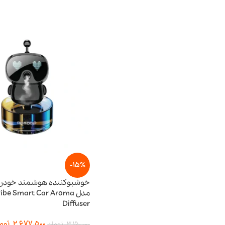
-15%
خوشبوکننده هوشمند خودرو
مدل be Smart Car Aroma
Diffuser
2,677,500
توم
3,150,000
تومان