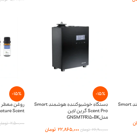
-15%
-15%
دستگاه خوشبوکننده هوشمند Smart
دستگاه خوشبوکننده هوشمند Smart
روغن معطر 
Scent Pro گرین لاین
Signature Scent پا
مدلGNSMTFR150BK
ن
2,500,000
تومان
22,865,000
تومان
26,900,000
تومان