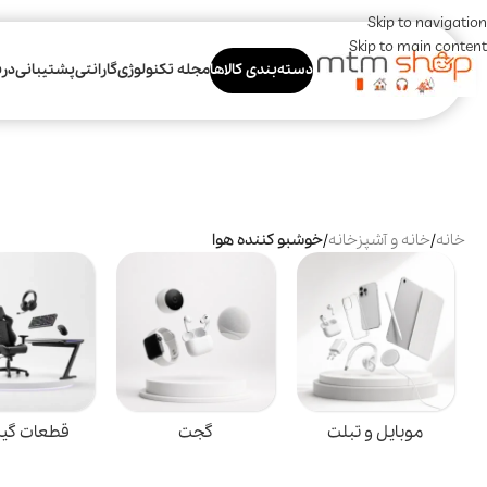
Skip to navigation
Skip to main content
دسته‌بندی کالاها
مجله تکنولوژی
گارانتی
پشتیبانی
درب
خانه
/
خانه و آشپزخانه
/
خوشبو کننده هوا
موبایل و تبلت
گجت
قطعات گی