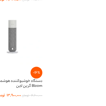
-16%
Bloom گرین لاین
13,900,000
توما
16,600,000
تومان