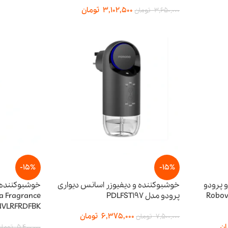
3,102,500
تومان
3,650,000
تومان
-15%
-15%
 پرودو
خوشبوکننده و دیفیوزر اسانس دیواری
خوشبوکننده و
Robovi
پرودو مدل PDLFST197
VLRFRDFBK
6,375,000
تومان
7,500,000
تومان
ان
5,400,000
تومان