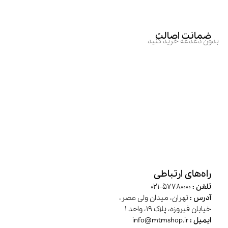
ضمانت اصالت
بدون دغدغه خرید کنید
راه‌های ارتباطی
تلفن :
57780000-021
آدرس :
تهران، میدان ولی عصر،
خیابان فیروزه، پلاک 19، واحد 1
ایمیل :
info@mtmshop.ir