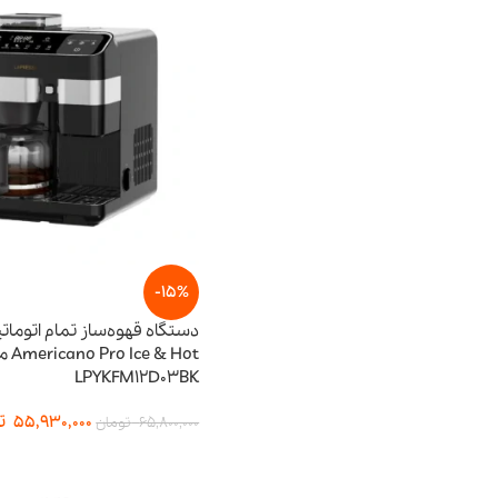
-15%
دستگاه قهوه‌ساز تمام اتومات
Ice & Hot
LPYKFM12D03BK
55,930,000
ت
65,800,000
تومان