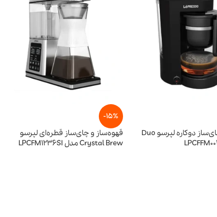
-15%
قهوه‌ساز و چای‌ساز دوکاره لپرسو Duo
قهوه‌ساز و چای‌ساز قطره‌ای لپرسو
Crystal Brew مدل LPCFM1236SI
6,715,000
تومان
18,615,000
تومان
21,900,000
تومان