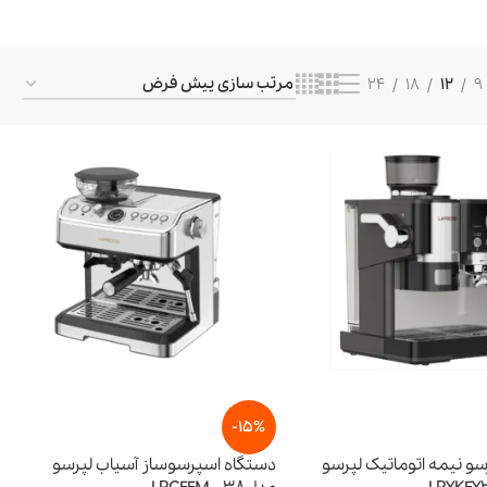
24
18
12
9
-15%
و نیمه اتوماتیک لپرسو
دستگاه اسپرسوساز آسیاب لپرسو