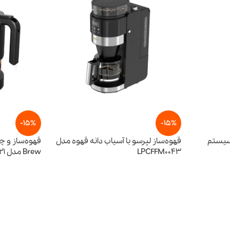
-15%
-15%
 سیستم
قهوه‌ساز لپرسو با آسیاب دانه قهوه مدل
LPCFFM0043
Brew مدل LPCFFM0021
23,290,000
تومان
27,400,000
تومان
7,900,000
تومان
ومان