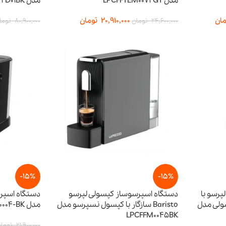
مدل LPCFFTEM0072GY
مدل LPYKFY22D01BK
مان
20,910,000
تومان
24,600,000
تومان
80,900,000
توما
-15%
-15%
پرسو با
دستگاه اسپرسوساز کپسولی لپرسو
ر کپسولی مدل
Baristo سازگار با کپسول نسپرسو مدل
مدل LPCFFM0004-BK
LPCFFM0045BK
21,900,000
توما