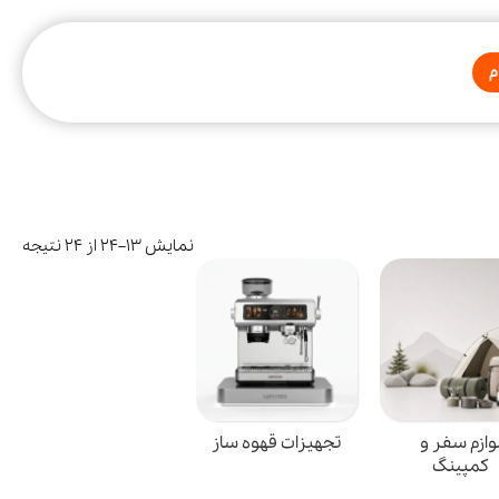
م
نمایش 13–24 از 24 نتیجه
وازم سفر و
تجهیزات قهوه ساز
کمپینگ