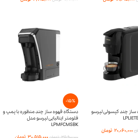
-15%
 ساز چند کپسولی لپرسو
دستگاه قهوه ساز چند منظوره با پمپ و
فلومتر ایتالیایی لپرسو مدل
LPMFCMSBK
20,060,000
تومان
ان
30,515,000
تومان
35,900,000
تومان