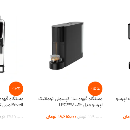
-16%
-15%
 لپرسو
دستگاه قهوه ساز کپسولی اتوماتیک
دستگاه قهوه 
لپرسو مدل LPCFFM0016
Réveil مدل LPCFFTEM0070-BK
مان
18,615,000
تومان
21,900,000
تومان
27,270,000
توم