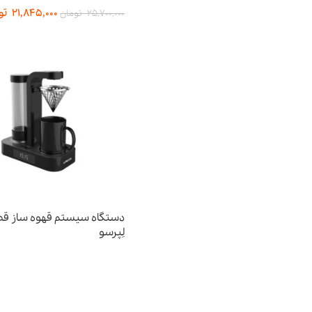
21,845,000
تو
25,700,000
تومان
دستگاه سیستم قهوه ساز قطر
لِپرسو