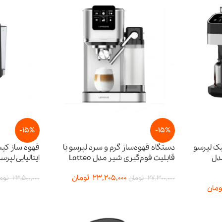
-15%
-15%
یک لپرسو
دستگاه قهوه‌ساز گرم و سرد لپرسو با
قهوه ساز کپس
Americano Pro  مدل
قابلیت فوم‌گیری شیر مدل Latteo
ایتالیایی لپرسو مدل 
23,205,000
تومان
27,300,000
تومان
23,500,000
توم
ومان