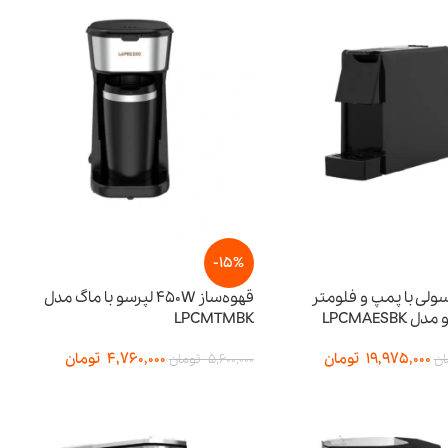
-15%
ولی با پمپ و فلومتر
قهوه‌ساز 450W لپرسو با ماگ مدل
LPCMAESBK
LPCMTMBK
19,975,000
تومان
4,760,000
تومان
ان
5,600,000
تومان