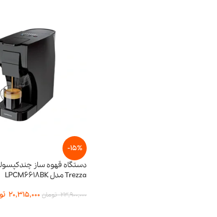
-15%
دستگاه قهوه ساز چندکپسوله
Trezza مدل LPCM6618BK
20,315,000
تو
23,900,000
تومان