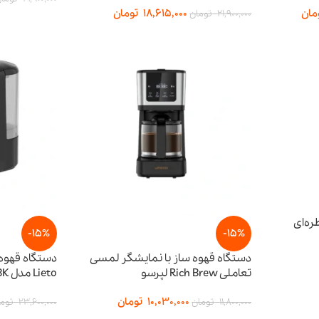
مان
18,615,000
تومان
21,900,000
تومان
ه‌ای
-15%
-15%
دستگاه قهوه ساز با نمایشگر لمسی
دستگاه قهوه
تعاملی Rich Brew لپرسو
Lieto مدل LPLIETBK
10,030,000
تومان
11,800,000
تومان
23,600,000
توم