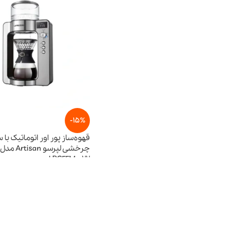
-15%
قهوه‌ساز پور اور اتوماتیک با
چرخشی لپرسو Artisan مدل
LPCFFM0022
28,880,000
ت
33,970,000
تومان