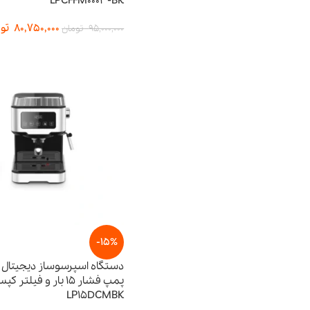
LPCFFM0003-BK
80,750,000
تو
95,000,000
تومان
-15%
دستگاه اسپرسوساز دیجیتال ل
پمپ فشار 15 بار و فیلت
LP15DCMBK