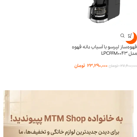
-15%
قهوه‌ساز لپرسو با آسیاب دانه قهوه
مدل LPCFFM0043
23,290,000
تومان
27,400,000
تومان