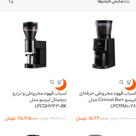
نمایش فیلترها
-15%
-15%
آسیاب قهوه مخروطی حرفه‌ای
آسیاب قهوه مخروطی و ترازو
لپرسو Conical Burr مدل
دیجیتال لپرسو مدل
LPCGHY1430BK
LPCFFM0028
15,640,000
تومان
25,415,000
تومان
18,400,000
تومان
29,900,000
تومان