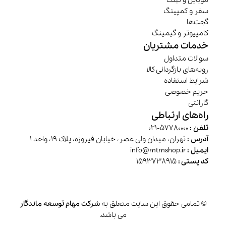
موبایل و تبلت
سفر و کمپینگ
گجت‌ها
کامپیوتر و گیمینگ
خدمات مشتریان
سوالات متداول
رویه‌های بازگردانی کالا
شرایط استفاده
حریم خصوصی
گارانتی
راه‌های ارتباطی
تلفن :
57780000-021
آدرس :
تهران، میدان ولی عصر، خیابان فیروزه، پلاک 19، واحد 1
ایمیل :
info@mtmshop.ir
کد پستی :
1593738915
© تمامی حقوق این سایت متعلق به
شرکت مهام توسعه ماندگار
می باشد.