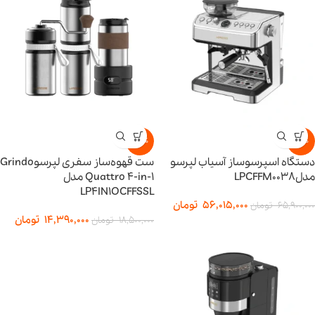
-22%
-15%
دستگاه اسپرسوساز آسیاب لپرسو
ست قهوه‌ساز سفری لپرسوGrindo
مدلLPCFFM0038
Quattro 4-in-1 مدل
LP4IN1OCFFSSL
56,015,000
تومان
65,900,000
تومان
14,390,000
تومان
18,500,000
تومان